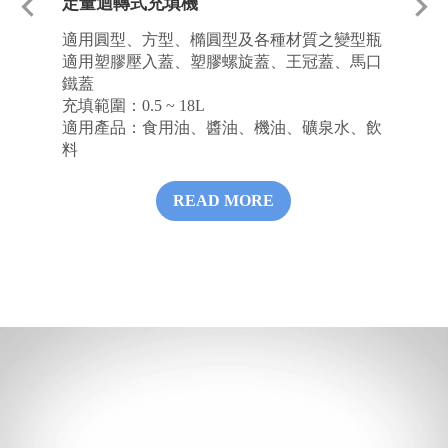
定量迴轉式充填機
定
適用圓型、方型、橢圓型及各種材質之變型瓶
適
適用塑膠壓入蓋、塑膠螺旋蓋、王冠蓋、馬口
容
鐵蓋
能
充填範圍：
0.5 ~ 18L
使
適用產品：食用油、醬油、機油、礦泉水、飲
氣
料
安
淨
READ MORE