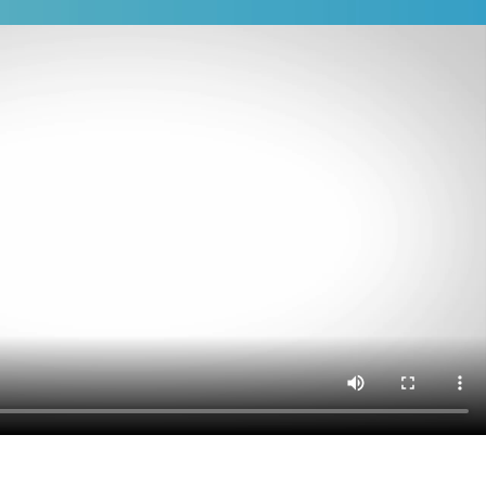
P-1C
定量直列式充填機
適
用：各種罐型、各種粘稠度
容量範圍：
0.7L~20L
能
力：每分鐘
5~35
瓶
使用動力：
1.5KW
氣壓用量：
5KG/CM2 100L/
分
安裝面積：
1400mm
×
2060mm
淨重：
1500KG
READ MORE