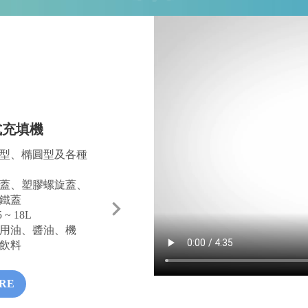
Y
式充填機
型、橢圓型及各種
蓋、塑膠螺旋蓋、
鐵蓋
5 ~ 18L
用油、醬油、機
飲料
RE