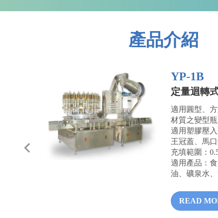
產品介紹
YP-1B
定量迴轉
產品共
適用圓型、方
材質之變型瓶
適用塑膠壓入
王冠蓋、馬口
充填範圍：
0.
適用產品：食
油、礦泉水、
READ MO